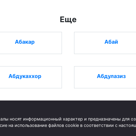
Еще
Абакар
Абай
Абдукаххор
Абдулазиз
риалы носят информационный характер и предназначены для о
асие на использование файлов cookie в соответствии с наст