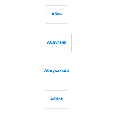
Абай
Абдугани
Абдукаххор
Аббос