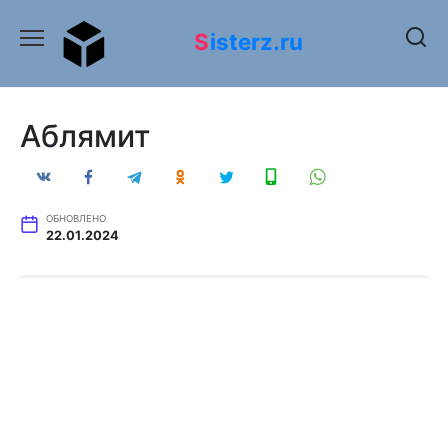
Перейти
к
Sisterz.ru
содержанию
Аблямит
ОБНОВЛЕНО
22.01.2024