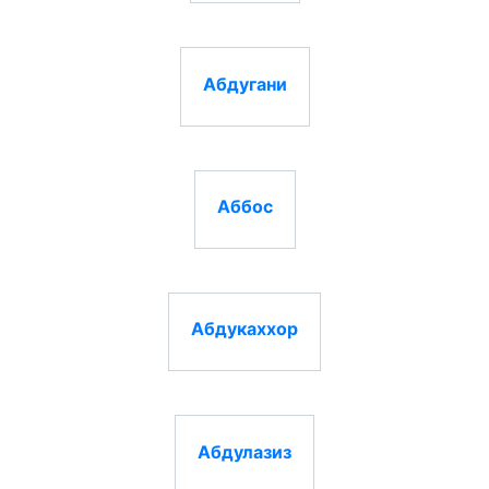
Абдугани
Аббос
Абдукаххор
Абдулазиз