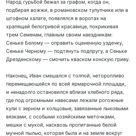
Народ гурьбой бежал за графом, когда он,
подбирая вожжи, в романовском тулупчике или в
штофном халате, появлялся в воротах на
храпящей белогривой красавице, покрикивая
трем Семенам, главным своим наездникам:
Сеньке Белому — оправить оцененную уздечку,
Сеньке Черному — подтянуть подпругу, а Сеньке
Дрезденскому — смочить кваском конскую гриву.
Наконец, Иван смешался с толпой, неторопливо
перемещающейся по всей ярмарочной площади,
и ненадолго остановился вблизи хлебного ряда,
где под огромными навесами лежали рогожные
кули с зерном и холщовые, завязанные лыковыми
вязками, с особыми хозяйскими меточками,
мешки с мукой, насквозь пропитанные белой
мучной пылью, которая была и на земле вокруг