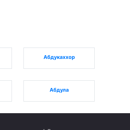
Абдукаххор
Абдула