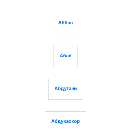
Аббас
Абай
Абдугани
Абдукаххор