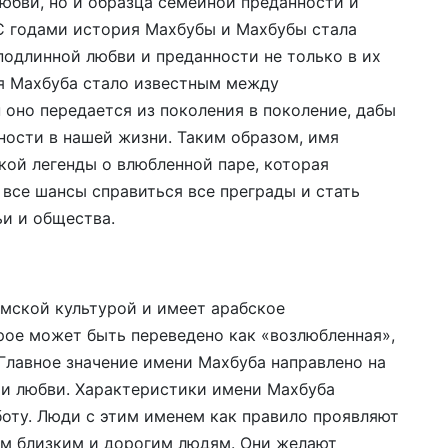
юбви, но и образца семейной преданности и
 С годами история Махбубы и Махбубы стала
подлинной любви и преданности не только в их
мя Махбуба стало известным между
 оно передается из поколения в поколение, дабы
ности в нашей жизни. Таким образом, имя
ой легенды о влюбленной паре, которая
 все шансы справиться все преграды и стать
и и общества.
амской культурой и имеет арабское
рое может быть переведено как «возлюбленная»,
Главное значение имени Махбуба направлено на
и любви. Характеристики имени Махбуба
боту. Люди с этим именем как правило проявляют
ым близким и дорогим людям. Они желают