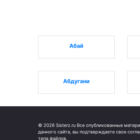
Абай
Абдугани
© 2026 Sisterz.ru Все опубликованные мате
данного сайта, вы подтверждаете свое согл
типа файлов.