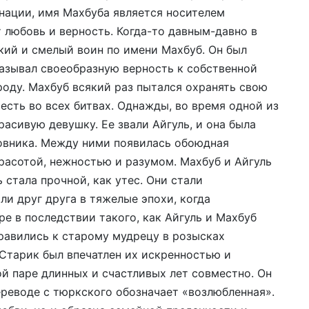
 нации, имя Махбуба является носителем
 любовь и верность. Когда-то давным-давно в
ий и смелый воин по имени Махбуб. Он был
казывал своеобразную верность к собственной
роду. Махбуб всякий раз пытался охранять свою
есть во всех битвах. Однажды, во время одной из
расивую девушку. Ее звали Айгуль, и она была
овника. Между ними появилась обоюдная
расотой, нежностью и разумом. Махбуб и Айгуль
 стала прочной, как утес. Они стали
и друг друга в тяжелые эпохи, когда
ре в последствии такого, как Айгуль и Махбуб
равились к старому мудрецу в розысках
 Старик был впечатлен их искренностью и
ой паре длинных и счастливых лет совместно. Он
ереводе с тюркского обозначает «возлюбленная».