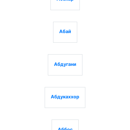
Абай
Абдугани
Абдукаххор
Аббос