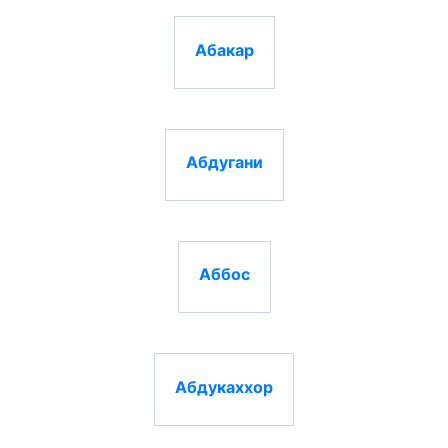
Абакар
Абдугани
Аббос
Абдукаххор