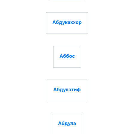
Абдукаххор
Аббос
Абдулатиф
Абдула