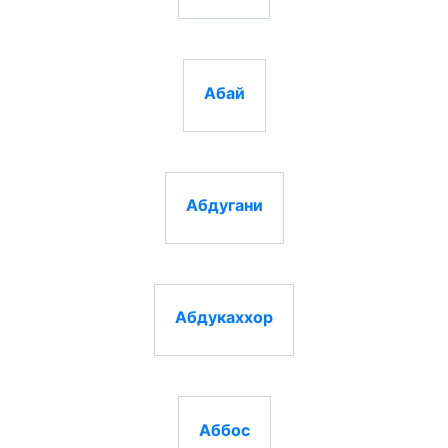
Абай
Абдугани
Абдукаххор
Аббос