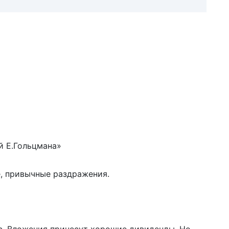
й Е.Гольцмана»
, привычные раздражения.
в. Вложения принесут хорошие дивиденды. Но