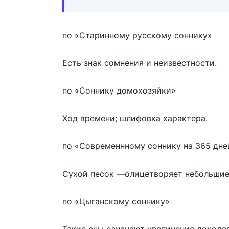
по «Старинному русскому соннику»
Есть знак сомнения и неизвестности.
по «Соннику домохозяйки»
Ход времени; шлифовка характера.
по «Современнному соннику на 365 дне
Сухой песок —олицетворяет небольшие
по «Цыганскому соннику»
Такие сны означают увеличение доходо