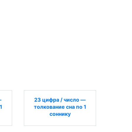
—
23 цифра / число —
1
толкование сна по 1
соннику