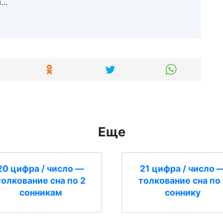
м…
Еще
20 цифра / число —
21 цифра / число 
толкование сна по 2
толкование сна по 
сонникам
соннику