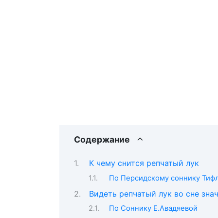
Содержание
К чему снится репчатый лук
По Персидскому соннику Тиф
Видеть репчатый лук во сне знач
По Соннику Е.Авадяевой