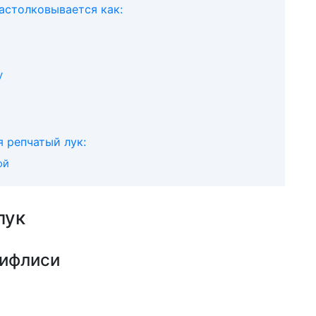
растолковывается как:
у
я репчатый лук:
ой
лук
Тифлиси