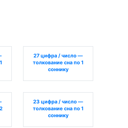
—
27 цифра / число —
1
толкование сна по 1
соннику
—
23 цифра / число —
2
толкование сна по 1
соннику