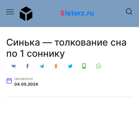
Перейти
к
Sisterz.ru
содержанию
Синька — толкование сна
по 1 соннику
ОБНОВЛЕНО
04.05.2024