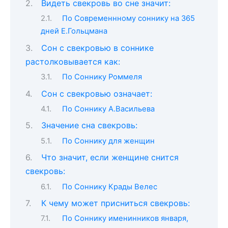
Видеть свекровь во сне значит:
По Современнному соннику на 365
дней Е.Гольцмана
Сон c свекровью в соннике
растолковывается как:
По Соннику Роммеля
Сон с свекровью означает:
По Соннику А.Васильева
Значение сна свекровь:
По Соннику для женщин
Что значит, если женщине снится
свекровь:
По Соннику Крады Велес
К чему может присниться свекровь:
По Соннику именинников января,