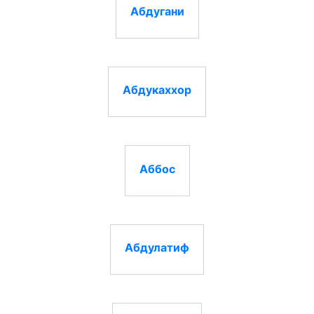
Абдугани
Абдукаххор
Аббос
Абдулатиф