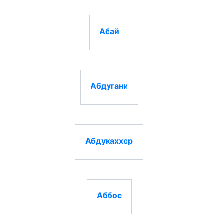
Абай
Абдугани
Абдукаххор
Аббос