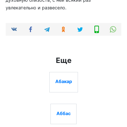
духовную близость, с ней всякий раз
увлекательно и развесело.
Еще
Абакар
Аббас