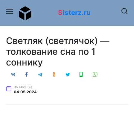
Перейти
к
Sisterz.ru
содержанию
Светляк (светлячок) —
толкование сна по 1
соннику
ОБНОВЛЕНО
04.05.2024