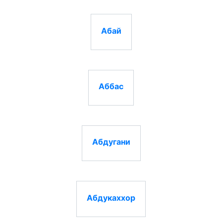
Абай
Аббас
Абдугани
Абдукаххор