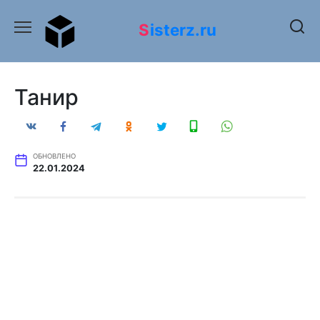
Перейти
к
Sisterz.ru
содержанию
Танир
ОБНОВЛЕНО
22.01.2024