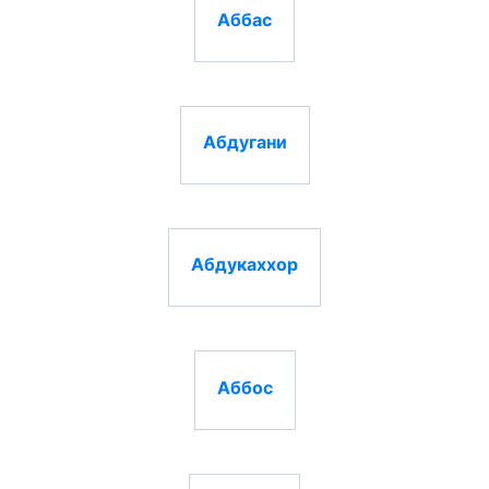
Аббас
Абдугани
Абдукаххор
Аббос