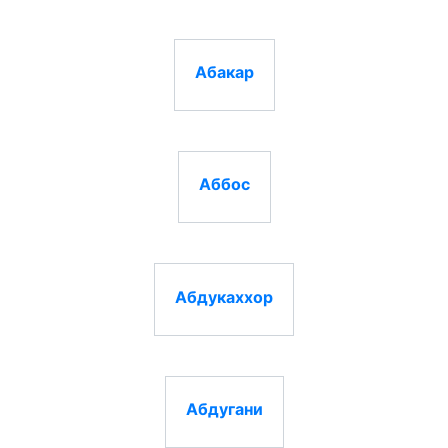
Абакар
Аббос
Абдукаххор
Абдугани