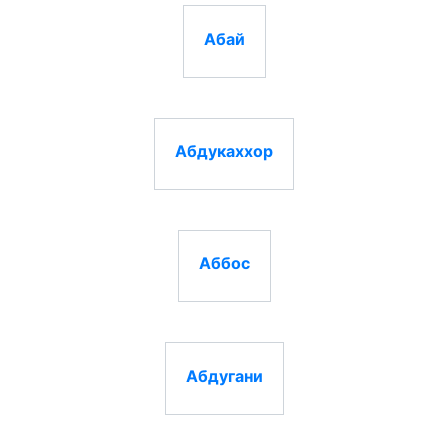
Абай
Абдукаххор
Аббос
Абдугани