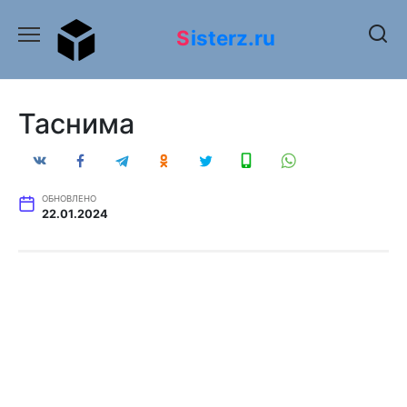
Перейти
к
Sisterz.ru
содержанию
Таснима
ОБНОВЛЕНО
22.01.2024