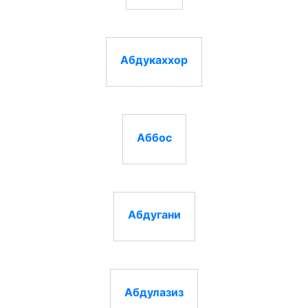
Абдукаххор
Аббос
Абдугани
Абдулазиз