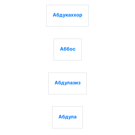
Абдукаххор
Аббос
Абдулазиз
Абдула