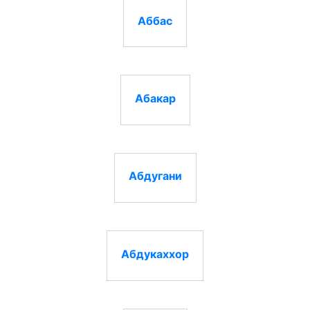
Аббас
Абакар
Абдугани
Абдукаххор