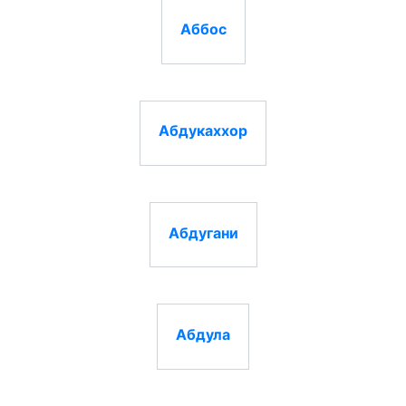
Аббос
Абдукаххор
Абдугани
Абдула