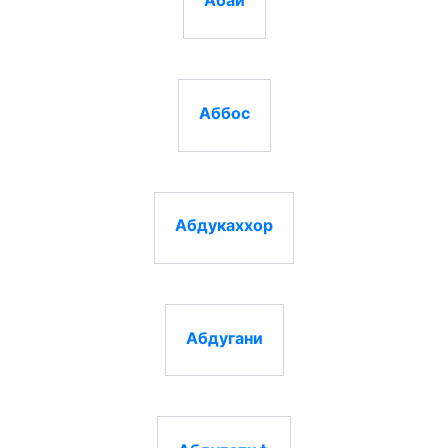
Аббос
Абдукаххор
Абдугани