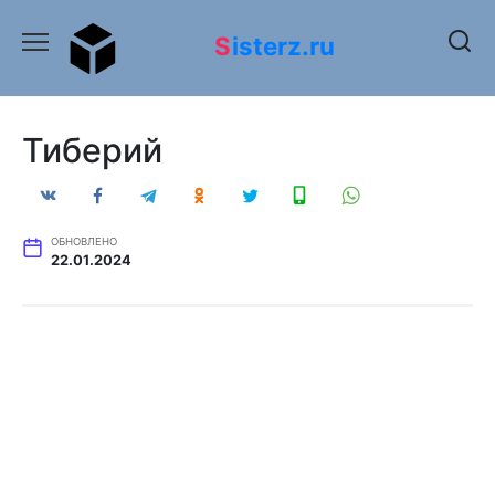
Перейти
к
Sisterz.ru
содержанию
Тиберий
ОБНОВЛЕНО
22.01.2024