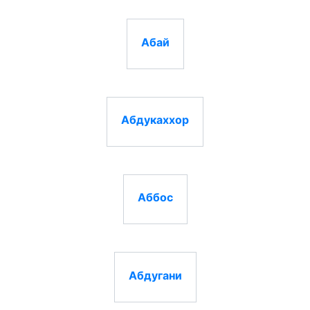
Абай
Абдукаххор
Аббос
Абдугани