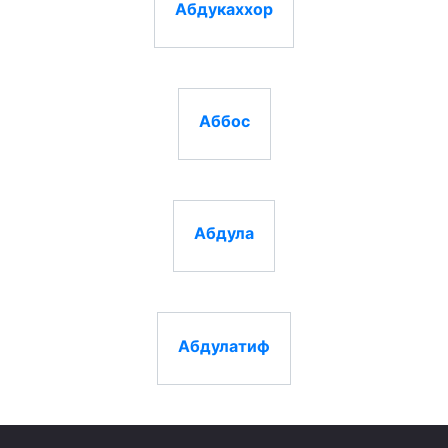
Абдукаххор
Аббос
Абдула
Абдулатиф