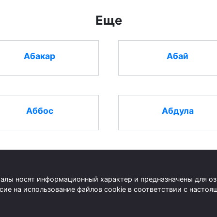
Еще
Абакар
Абай
Аббос
Абдула
риалы носят информационный характер и предназначены для о
асие на использование файлов cookie в соответствии с наст