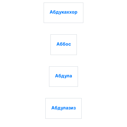
Абдукаххор
Аббос
Абдула
Абдулазиз