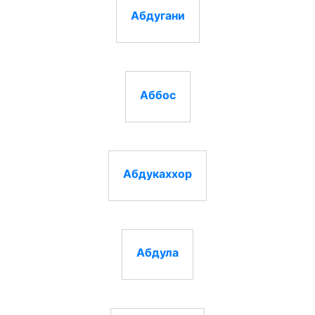
Абдугани
Аббос
Абдукаххор
Абдула