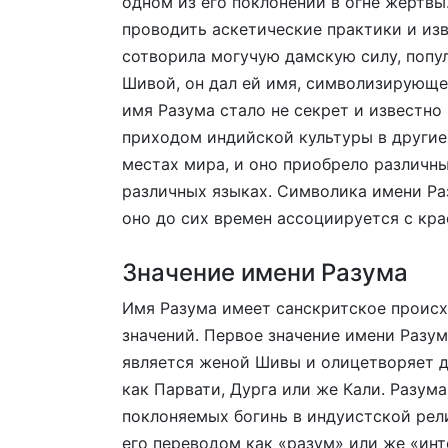
одном из его поклонений в огне жертвы.
проводить аскетические практики и изв
сотворила могучую дамскую силу, попул
Шивой, он дал ей имя, символизирующе
имя Разума стало не секрет и известно 
приходом индийской культуры в другие
местах мира, и оно приобрело различн
различных языках. Символика имени Раз
оно до сих времен ассоциируется с кра
Значение имени Разума
Имя Разума имеет санскритское проис
значений. Первое значение имени Разум
является женой Шивы и олицетворяет д
как Парвати, Дурга или же Кали. Разум
поклоняемых богинь в индуистской рели
его переводом как «разум» или же «инт