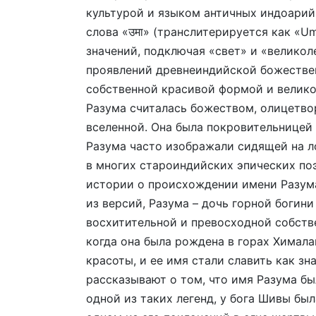
культурой и языком античных индоарий
слова «उमा» (транслитерируется как «U
значений, подключая «свет» и «велико
проявлений древнеиндийской божествен
собственной красивой формой и велик
Разума считалась божеством, олицетв
вселенной. Она была покровительницей 
Разума часто изображали сидящей на ло
в многих староиндийских эпических по
истории о происхождении имени Разума,
из версий, Разума – дочь горной богини
восхитительной и превосходной собстве
когда она была рождена в горах Химал
красоты, и ее имя стали славить как зн
рассказывают о том, что имя Разума бы
одной из таких легенд, у бога Шивы был