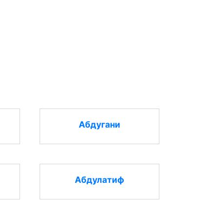
Абдугани
Абдулатиф