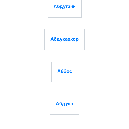
Абдугани
Абдукаххор
Аббос
Абдула