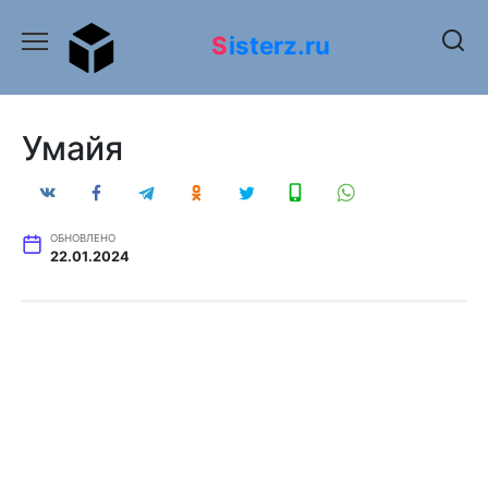
Перейти
к
Sisterz.ru
содержанию
Умайя
ОБНОВЛЕНО
22.01.2024