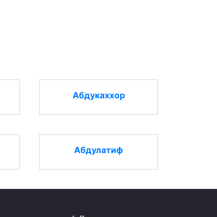
Абдукаххор
Абдулатиф