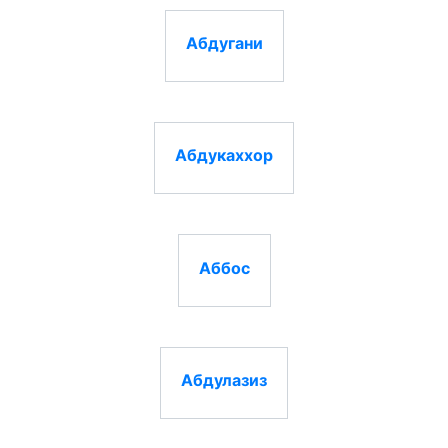
Абдугани
Абдукаххор
Аббос
Абдулазиз