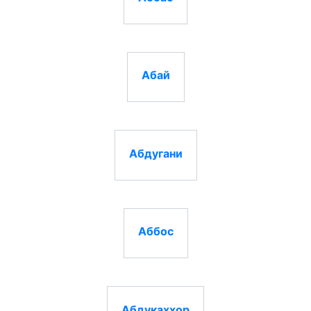
Абай
Абдугани
Аббос
Абдукаххор