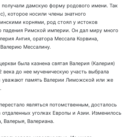
а получали дамскую форму родового имени. Так
с), которое носили члены знатного
бинскими корнями, род стоял у истоков
о падения Римской империи. Он дал миру много
лерия Антия, оратора Мессала Корвина,
 Валерию Мессалину.
ой церкви была казнена святая Валерия (Калерия)
2 века до нее мученическую участь выбрала
и уважают память Валерии Лиможской или же
.
перестало являться потомственным, досталось
 отдаленных уголках Европы и Азии. Изменилось
, Валерыя, Валериана.