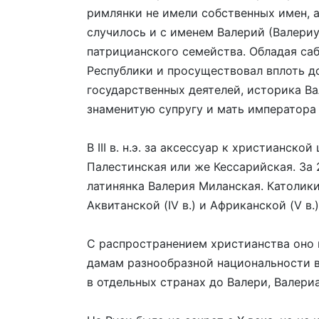
римлянки не имели собственных имен, 
случилось и с именем Валерий (Валериу
патрицианского семейства. Обладая са
Республики и просуществовал вплоть д
государственных деятелей, историка Ва
знаменитую супругу и мать императора
В III в. н.э. за аксессуар к христианск
Палестинская или же Кессарийская. За 
латинянка Валерия Миланская. Католик
Аквитанской (IV в.) и Африканской (V в.)
С распространением христианства оно 
дамам разнообразной национальности в
в отдельных странах до Валери, Валериа