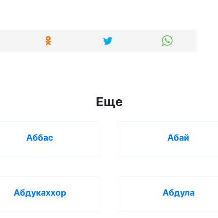
Еще
Аббас
Абай
Абдукаххор
Абдула