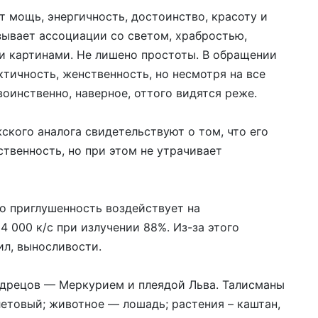
 мощь, энергичность, достоинство, красоту и
зывает ассоциации со светом, храбростью,
и картинами. Не лишено простоты. В обращении
тичность, женственность, но несмотря на все
воинственно, наверное, оттого видятся реже.
ского аналога свидетельствуют о том, что его
твенность, но при этом не утрачивает
го приглушенность воздействует на
4 000 к/с при излучении 88%. Из-за этого
ил, выносливости.
удрецов — Меркурием и плеядой Льва. Талисманы
олетовый; животное — лошадь; растения – каштан,