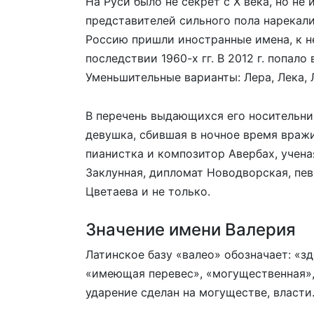
На Руси было не секрет с Х века, но не
представителей сильного пола нарекалис
Россию пришли иностранные имена, к н
последствии 1960-х гг. В 2012 г. попал
Уменьшительные варианты: Лера, Лека, Л
В перечень выдающихся его носительни
девушка, сбившая в ночное время враж
пианистка и композитор Авербах, учена
Заклунная, дипломат Новодворская, пев
Цветаева и не только.
Значение имени Валерия
Латинское базу «валео» обозначает: «зд
«имеющая перевес», «могущественная», 
ударение сделан на могуществе, власти