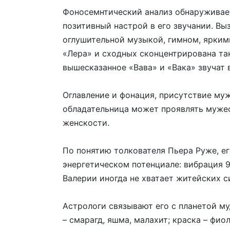
Фоносемнтический анализ обнаруживает
позитивный настрой в его звучании. Вы
оглушительной музыкой, гимном, ярким
«Лера» и сходных сконцентрирована так
вышесказанное «Вава» и «Вака» звучат 
Оглавление и фонация, присутствие муж
обладательница может проявлять мужес
женскости.
По понятию толкователя Пьера Руже, е
энергетическом потенциале: вибрация 9
Валерии иногда не хватает житейских с
Астрологи связывают его с планетой м
– смарагд, яшма, малахит; краска – фи