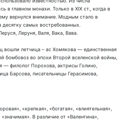
 использовало известностью. Из числа
ь в главном монахи. Только в XIX ст., когда в
ему вернулся внимание. Модным стало в
о в десятку самых востребованных.
еруся, Леруня, Валя, Вака, Вава.
ц вошли летчица – ас Хомякова — единственная
ий бомбовоз во эпохи Второй вселенской войны,
я — филолог Порохова, актрисы Голино,
ица Барсова, писательницы Герасимова,
оровая», «крепкая», «богатая», «влиятельная»,
«значимая». В различие от «Валентина»,
.