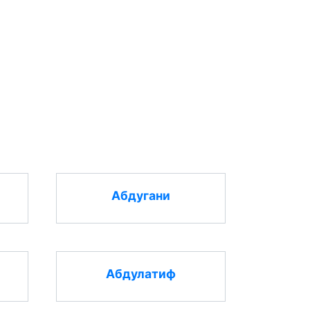
Абдугани
Абдулатиф