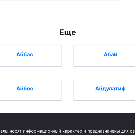
Еще
Аббас
Абай
Аббос
Абдулатиф
риалы носят информационный характер и предназначены для о