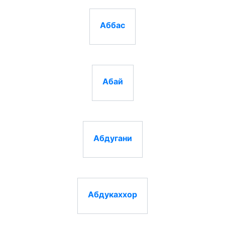
Аббас
Абай
Абдугани
Абдукаххор