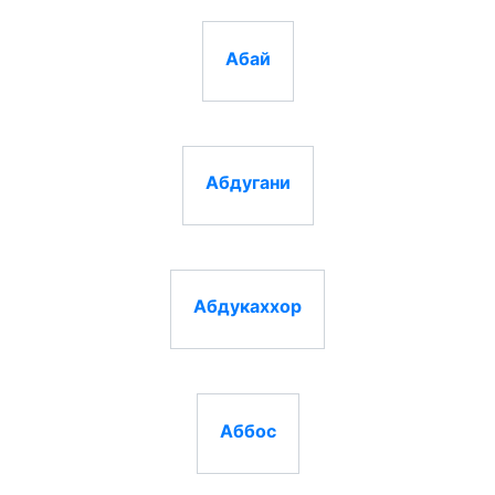
Абай
Абдугани
Абдукаххор
Аббос