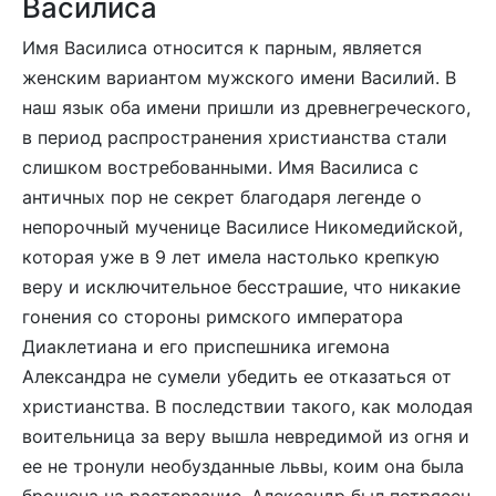
Василиса
Имя Василиса относится к парным, является
женским вариантом мужского имени Василий. В
наш язык оба имени пришли из древнегреческого,
в период распространения христианства стали
слишком востребованными. Имя Василиса с
античных пор не секрет благодаря легенде о
непорочный мученице Василисе Никомедийской,
которая уже в 9 лет имела настолько крепкую
веру и исключительное бесстрашие, что никакие
гонения со стороны римского императора
Диаклетиана и его приспешника игемона
Александра не сумели убедить ее отказаться от
христианства. В последствии такого, как молодая
воительница за веру вышла невредимой из огня и
ее не тронули необузданные львы, коим она была
брошена на растерзание, Александр был потрясен