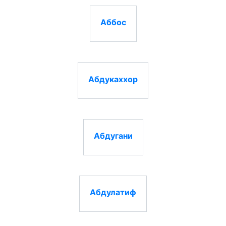
Аббос
Абдукаххор
Абдугани
Абдулатиф