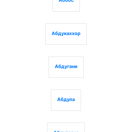
Абдукаххор
Абдугани
Абдула