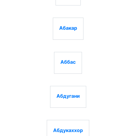
Абакар
Аббас
Абдугани
Абдукаххор