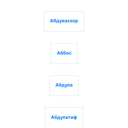
Абдукаххор
Аббос
Абдула
Абдулатиф