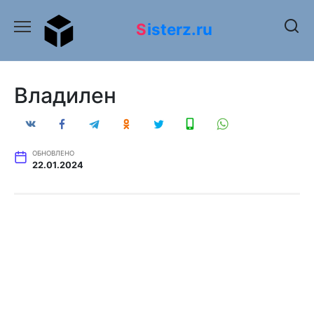
Перейти
к
Sisterz.ru
содержанию
Владилен
ОБНОВЛЕНО
22.01.2024