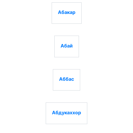
Абакар
Абай
Аббас
Абдукаххор