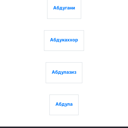
Абдугани
Абдукаххор
Абдулазиз
Абдула