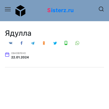
Перейти
к
Sisterz.ru
содержанию
Ядулла
ОБНОВЛЕНО
22.01.2024