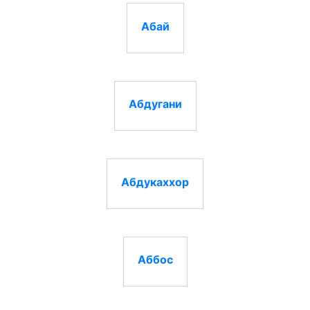
Абай
Абдугани
Абдукаххор
Аббос