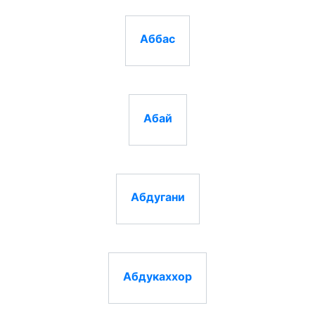
Аббас
Абай
Абдугани
Абдукаххор