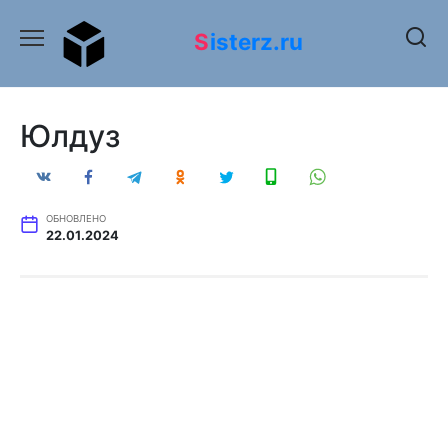
Перейти
к
Sisterz.ru
содержанию
Юлдуз
ОБНОВЛЕНО
22.01.2024